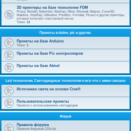
3D принтеры на базе технологии FDM
Prusa, Mendel, Makerbot, Wanhao, Mbot, Wonwall, Malyan, Come3D,
Makibox, RepRap, Ultimaker, PrintBox, Formlab, Picaso и другие принтеры,
которые печатают пластиковой нитью.
Темы:
12
Проекты arduino, pic и другие.
Проекты на базе Arduino
Темы:
1
Проекты на базе Pic контроллеров
Проекты на базе Atmel
Led технологии, Светодиодные технологии и все что с ними связано
Источники света на основе Cree®
Пользовательские проекты
Проекты с использованием светодиодов
Форум
Правила форума
Правила Форумов 220v.biz