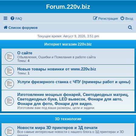
Forum.220v.biz
FAQ
Регистрация
Вход
П
Список форумов
о
Текущее время: Август 9, 2026, 3:51 pm
и
Интернет магазин 220v.biz
с
О сайте
к
Обьявления, Ошибки и Пожелания в работе сайта
Темы:
4
Новые товары новинки от www.220v.biz
Темы:
1
Услуги фрезерного станка с ЧПУ (примеры работ и цены)
Изготовление мощных фонарей, Светодиодных матриц,
Светодиодных букв, LED вывесок, Фонари для авто,
Фонари для фото, Фонари для видео.
Изготовим вам под ваши размеры, цели и задачи.
3D технология
Новости мира 3D принтеров и 3Д печати
Все самые интересные новости с нашего блога о 3Д принтерах и 3D
печати.