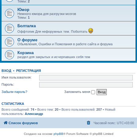
Темы:
2
Юмор
Немного юмора для разгрузки мозгов
Темы:
1
Болталка
Оффтопик Для нефорумных тем. Поболтать
О форуме
Обьявления, Ошибки и Пожелания в работе сайта и форума
Корзина
раздел для закрытых и исчерпавших себя тем
ВХОД
•
РЕГИСТРАЦИЯ
Имя пользователя:
Пароль:
Забыли пароль?
Запомнить меня
СТАТИСТИКА
Всего сообщений:
74
• Всего тем:
20
• Всего пользователей:
207
• Новый
пользователь:
Александр
Список форумов
Часовой пояс:
UTC+03:00
Создано на основе
phpBB
® Forum Software © phpBB Limited