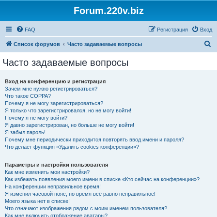
Forum.220v.biz
FAQ
Регистрация
Вход
П
Список форумов
Часто задаваемые вопросы
о
Часто задаваемые вопросы
и
с
Вход на конференцию и регистрация
Зачем мне нужно регистрироваться?
к
Что такое COPPA?
Почему я не могу зарегистрироваться?
Я только что зарегистрировался, но не могу войти!
Почему я не могу войти?
Я давно зарегистрирован, но больше не могу войти!
Я забыл пароль!
Почему мне периодически приходится повторять ввод имени и пароля?
Что делает функция «Удалить cookies конференции»?
Параметры и настройки пользователя
Как мне изменить мои настройки?
Как избежать появления моего имени в списке «Кто сейчас на конференции»?
На конференции неправильное время!
Я изменил часовой пояс, но время всё равно неправильное!
Моего языка нет в списке!
Что означают изображения рядом с моим именем пользователя?
Как мне включить отображение аватары?