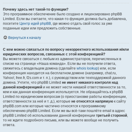
Почему здесь нет такой-то функции?
Это программное обеспечение было создано и лицензировано phpBB
Limited. Если вы считаете, что какая-то функция должна быть добавлена,
посетите
Центр идей phpBB
, где можно отдать свой голос за уже
поданные идеи или предложить собственные.
Вернуться к началу
С кем можно связаться по вопросу некорректного использования и/или
юридических вопросов, связанных с этой конференцией?
Вы можете связаться с любым из администраторов, перечисленных в
списке на странице «Наша команда». Если вы не получили ответа,
свяжитесь с владельцем домена (сделайте
whois lookup
) или, если
конференция находится на бесплатном домене (например, chat.ru,
Yahoo!, free.fr, f2s.com и т. п.), с руководством или техподдержкой данного
домена. Учтите, что phpBB Limited
не имеет никакого контроля над
данной конференцией
и не может нести никакой ответственности за то,
кем и как данная конференция используется. Не обращайтесь к phpBB
Limited по юридическим вопросам (о приостановке работы конференции,
ответственности за неё и т. д.), которые
не относятся напрямую
к сайту
phpBB.com или которые частично относятся к программному
обеспечению phpBB Limited. Если же вы всё-таки пошлёте email в адрес
phpBB Limited об использовании данной конференции
третьей стороной
,
то не ждите подробного письма, или вы можете вообще не получить
ответа.