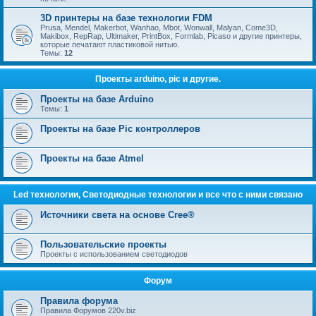
3D принтеры на базе технологии FDM
Prusa, Mendel, Makerbot, Wanhao, Mbot, Wonwall, Malyan, Come3D,
Makibox, RepRap, Ultimaker, PrintBox, Formlab, Picaso и другие принтеры,
которые печатают пластиковой нитью.
Темы:
12
Проекты arduino, pic и другие.
Проекты на базе Arduino
Темы:
1
Проекты на базе Pic контроллеров
Проекты на базе Atmel
Led технологии, Светодиодные технологии и все что с ними связано
Источники света на основе Cree®
Пользовательские проекты
Проекты с использованием светодиодов
Форум
Правила форума
Правила Форумов 220v.biz