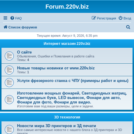
Forum.220v.biz
FAQ
Регистрация
Вход
П
Список форумов
о
Текущее время: Август 9, 2026, 6:35 pm
и
Интернет магазин 220v.biz
с
О сайте
к
Обьявления, Ошибки и Пожелания в работе сайта
Темы:
4
Новые товары новинки от www.220v.biz
Темы:
1
Услуги фрезерного станка с ЧПУ (примеры работ и цены)
Изготовление мощных фонарей, Светодиодных матриц,
Светодиодных букв, LED вывесок, Фонари для авто,
Фонари для фото, Фонари для видео.
Изготовим вам под ваши размеры, цели и задачи.
3D технология
Новости мира 3D принтеров и 3Д печати
Все самые интересные новости с нашего блога о 3Д принтерах и 3D
печати.