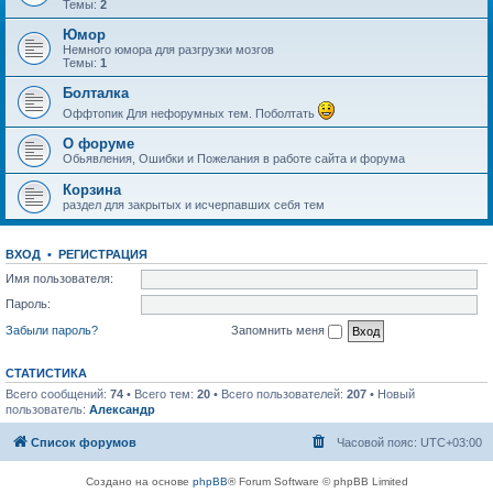
Темы:
2
Юмор
Немного юмора для разгрузки мозгов
Темы:
1
Болталка
Оффтопик Для нефорумных тем. Поболтать
О форуме
Обьявления, Ошибки и Пожелания в работе сайта и форума
Корзина
раздел для закрытых и исчерпавших себя тем
ВХОД
•
РЕГИСТРАЦИЯ
Имя пользователя:
Пароль:
Забыли пароль?
Запомнить меня
СТАТИСТИКА
Всего сообщений:
74
• Всего тем:
20
• Всего пользователей:
207
• Новый
пользователь:
Александр
Список форумов
Часовой пояс:
UTC+03:00
Создано на основе
phpBB
® Forum Software © phpBB Limited