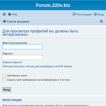
Forum.220v.biz
FAQ
Регистрация
Вход
П
Список форумов
о
Для просмотра профилей вы должны быть
и
авторизованы.
с
Имя пользователя:
к
Пароль:
Забыли пароль?
Повторно выслать письмо для активации учётной записи
Запомнить меня
Скрыть моё пребывание на конференции в этот раз
РЕГИСТРАЦИЯ
Для входа на конференцию вы должны быть зарегистрированы.