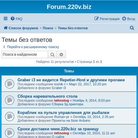
Forum.220v.biz
FAQ
Регистрация
Вход
П
Список форумов
Поиск
Темы без ответов
о
Темы без ответов
и
Перейти к расширенному поиску
с
Поиск
Расширенный поиск
к
Найдено 11 результатов • Страница
1
из
1
Темы
Graber i3 не видится Repetier-Host и другими прогами
Последнее сообщение
toshik-t
«
Март 22, 2017, 10:20 pm
Добавлено в форуме
Graber i3
Сборка наревательного стола
Последнее сообщение
tehnolog
«
Ноябрь 4, 2014, 8:03 pm
Добавлено в форуме
Сборка 3д принтера
Кораблик на пульте управления для рыбалки
Последнее сообщение
Roman-pr
«
Октябрь 19, 2014, 2:35 pm
Добавлено в форуме
Проекты на базе Arduino
Сроки доставки www.220v.biz за границу
Последнее сообщение
tehnolog
«
Октябрь 10, 2014, 11:11 am
Добавлено в форуме
О сайте