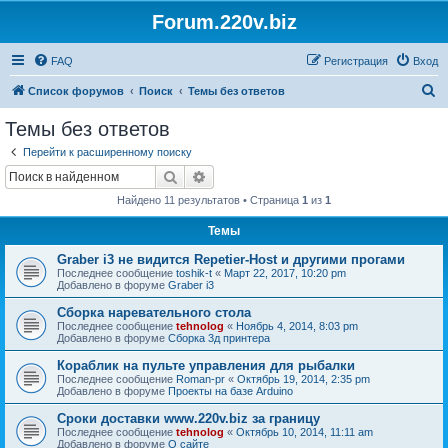
Forum.220v.biz
FAQ
Регистрация
Вход
П
Список форумов
Поиск
Темы без ответов
о
Темы без ответов
и
Перейти к расширенному поиску
с
Поиск
Расширенный поиск
к
Найдено 11 результатов • Страница
1
из
1
Темы
Graber i3 не видится Repetier-Host и другими прогами
Последнее сообщение
toshik-t
«
Март 22, 2017, 10:20 pm
Добавлено в форуме
Graber i3
Сборка наревательного стола
Последнее сообщение
tehnolog
«
Ноябрь 4, 2014, 8:03 pm
Добавлено в форуме
Сборка 3д принтера
Кораблик на пульте управления для рыбалки
Последнее сообщение
Roman-pr
«
Октябрь 19, 2014, 2:35 pm
Добавлено в форуме
Проекты на базе Arduino
Сроки доставки www.220v.biz за границу
Последнее сообщение
tehnolog
«
Октябрь 10, 2014, 11:11 am
Добавлено в форуме
О сайте