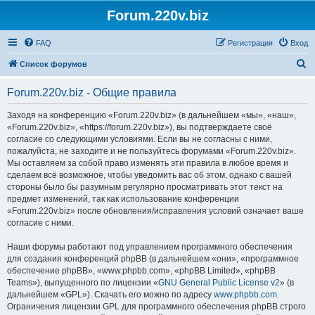
Forum.220v.biz
FAQ
Регистрация
Вход
П
Список форумов
о
Forum.220v.biz - Общие правила
и
с
Заходя на конференцию «Forum.220v.biz» (в дальнейшем «мы», «наш»,
«Forum.220v.biz», «https://forum.220v.biz»), вы подтверждаете своё
к
согласие со следующими условиями. Если вы не согласны с ними,
пожалуйста, не заходите и не пользуйтесь форумами «Forum.220v.biz».
Мы оставляем за собой право изменять эти правила в любое время и
сделаем всё возможное, чтобы уведомить вас об этом, однако с вашей
стороны было бы разумным регулярно просматривать этот текст на
предмет изменений, так как использование конференции
«Forum.220v.biz» после обновления/исправления условий означает ваше
согласие с ними.
Наши форумы работают под управлением программного обеспечения
для создания конференций phpBB (в дальнейшем «они», «программное
обеспечение phpBB», «www.phpbb.com», «phpBB Limited», «phpBB
Teams»), выпущенного по лицензии «
GNU General Public License v2
» (в
дальнейшем «GPL»). Скачать его можно по адресу
www.phpbb.com
.
Ограничения лицензии GPL для программного обеспечения phpBB строго