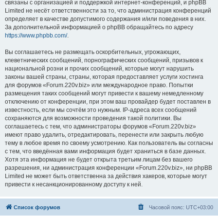
связаны с организацией и поддержкой интернет-конференций, и phpBB
Limited не несёт ответственности за то, что администрация конференций
определяет в качестве допустимого содержания и/или поведения в них.
За дополнительной информацией о phpBB обращайтесь по адресу
https://www.phpbb.com/
.
Вы соглашаетесь не размещать оскорбительных, угрожающих,
клеветнических сообщений, порнографических сообщений, призывов к
национальной розни и прочих сообщений, которые могут нарушить
законы вашей страны, страны, которая предоставляет услуги хостинга
для форумов «Forum.220v.biz» или международное право. Попытки
размещения таких сообщений могут привести к вашему немедленному
отключению от конференции, при этом ваш провайдер будет поставлен в
известность, если мы сочтём это нужным. IP-адреса всех сообщений
сохраняются для возможности проведения такой политики. Вы
соглашаетесь с тем, что администраторы форумов «Forum.220v.biz»
имеют право удалить, отредактировать, перенести или закрыть любую
тему в любое время по своему усмотрению. Как пользователь вы согласны
с тем, что введённая вами информация будет храниться в базе данных.
Хотя эта информация не будет открыта третьим лицам без вашего
разрешения, ни администрация конференции «Forum.220v.biz», ни phpBB
Limited не может быть ответственна за действия хакеров, которые могут
привести к несанкционированному доступу к ней.
Список форумов
Часовой пояс:
UTC+03:00