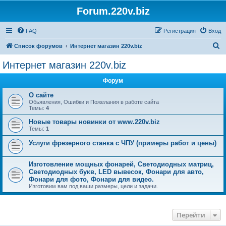
Forum.220v.biz
FAQ
Регистрация
Вход
П
Список форумов
Интернет магазин 220v.biz
о
Интернет магазин 220v.biz
и
Форум
с
к
О сайте
Обьявления, Ошибки и Пожелания в работе сайта
Темы:
4
Новые товары новинки от www.220v.biz
Темы:
1
Услуги фрезерного станка с ЧПУ (примеры работ и цены)
Изготовление мощных фонарей, Светодиодных матриц,
Светодиодных букв, LED вывесок, Фонари для авто,
Фонари для фото, Фонари для видео.
Изготовим вам под ваши размеры, цели и задачи.
Перейти