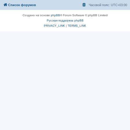
Список форумов
Часовой пояс:
UTC+03:00
Создано на основе
phpBB
® Forum Software © phpBB Limited
Русская поддержка phpBB
PRIVACY_LINK
|
TERMS_LINK